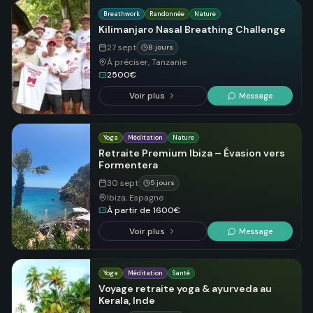
Breathwork
Randonnée
Nature
Kilimanjaro Nasal Breathing Challenge
27 sept
8 jours
À préciser, Tanzanie
2500€
Voir plus
Message
Yoga
Méditation
Nature
Retraite Premium Ibiza – Évasion vers
Formentera
30 sept
5 jours
Ibiza, Espagne
À partir de 1600€
Voir plus
Message
Yoga
Méditation
Santé
Voyage retraite yoga & ayurveda au
Kerala, Inde