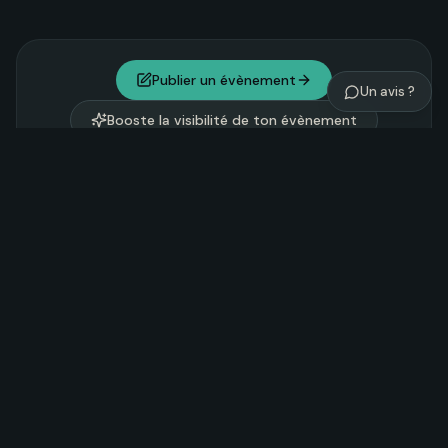
Publier un évènement
Un avis ?
Booste la visibilité de ton évènement
Explorer Noosom
Tantra
Yoga
Chamanisme
122
202
81
Nature & Vitalité
Danse et expression
216
90
Développement personnel
Couples
197
49
Entre femmes
Entre hommes
Festivals
59
12