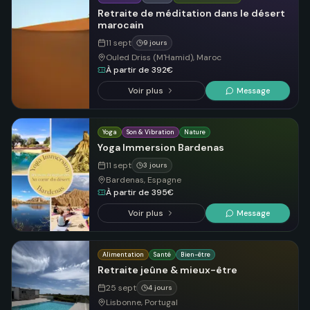
Retraite de méditation dans le désert
marocain
11 sept
9 jours
Ouled Driss (M'Hamid), Maroc
À partir de 392€
Voir plus
Message
Yoga
Son & Vibration
Nature
Yoga Immersion Bardenas
11 sept
3 jours
Bardenas, Espagne
À partir de 395€
Voir plus
Message
Alimentation
Santé
Bien-être
Retraite jeûne & mieux-être
25 sept
4 jours
Lisbonne, Portugal