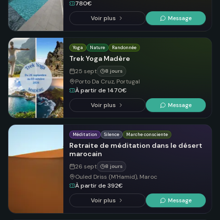
780€
Voir plus
Message
Yoga
Nature
Randonnée
Trek Yoga Madère
25 sept
8 jours
Porto Da Cruz, Portugal
À partir de 1470€
Voir plus
Message
Méditation
Silence
Marche consciente
Retraite de méditation dans le désert
marocain
26 sept
8 jours
Ouled Driss (M'Hamid), Maroc
À partir de 392€
Voir plus
Message