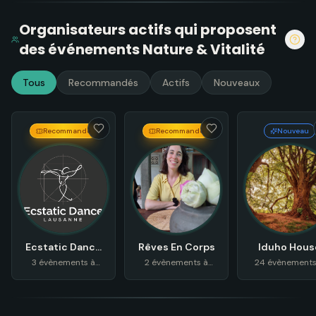
Organisateurs actifs
qui proposent
des événements
Nature & Vitalité
Tous
Recommandés
Actifs
Nouveaux
Recommandé
Recommandé
Nouveau
Ecstatic Dance
Rêves En Corps
Iduho Hous
Lausanne
3 évènements à
2 évènements à
24 évènements
venir
venir
venir