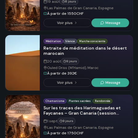
19 août
8 jours
Las Palmas de Gran Canaria, Espagne
À partir de 1550CHF
Voir plus
Message
Méditation
Silence
Marche consciente
Retraite de méditation dans le désert
marocain
20 août
9 jours
Ouled Driss (M'Hamid), Maroc
À partir de 392€
Voir plus
Message
Chamanisme
Plantes sacrées
Randonnée
Sur les traces des Harimaguadas et
Faycanes – Gran Canaria (session
septembre)
1 sept
9 jours
Las Palmas de Gran Canaria, Espagne
À partir de 1750CHF