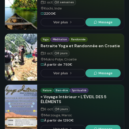
2 oct
2 semaines
Kochi, Inde
2200€
Voir plus
Message
Yoga
Méditation
Randonnée
Retraite Yoga et Randonnée en Croatie
3 oct
8 jours
Mokro Polje, Croatie
À partir de 793€
Voir plus
Message
Nature
Bien-être
Spiritualité
« Voyage Intérieur » L’ÉVEIL DES 5
ÉLÉMENTS
6 oct
6 jours
Merzouga, Maroc
À partir de 1290€
Message