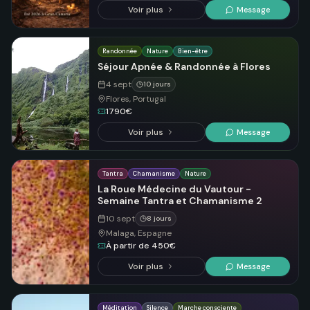
Voir plus
Message
Randonnée
Nature
Bien-être
Séjour Apnée & Randonnée à Flores
4 sept
10 jours
Flores, Portugal
1790€
Voir plus
Message
Tantra
Chamanisme
Nature
La Roue Médecine du Vautour -
Semaine Tantra et Chamanisme 2
10 sept
8 jours
Malaga, Espagne
À partir de 450€
Voir plus
Message
Méditation
Silence
Marche consciente