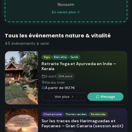
Noosom
En savoir plus
Tous les événements nature & vitalité
45
événements
à venir
Yoga
Bien-être
Santé
Retraite Yoga et Ayurveda en Inde –
Kerala
9 août
14 jours
Kerala, Inde
À partir de 1827€
Voir plus
Message
Chamanisme
Plantes sacrées
Randonnée
Sur les traces des Harimaguadas et
Faycanes – Gran Canaria (session août)