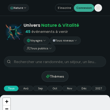
Nature
S'inscrire
Connexion
Univers
Nature & Vitalité
:
45
événements
à venir
Voyages
Tous niveaux
Tous publics
Thèmes
Tous
Aoû
Sep
Oct
Nov
Déc
2027
+
−