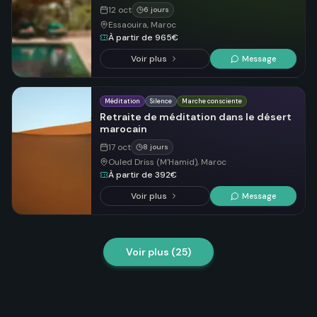
12 oct
6 jours
Essaouira, Maroc
À partir de 965€
Voir plus
Message
Méditation
Silence
Marche consciente
Retraite de méditation dans le désert
marocain
17 oct
8 jours
Ouled Driss (M'Hamid), Maroc
À partir de 392€
Voir plus
Message
Voir plus (
25
)