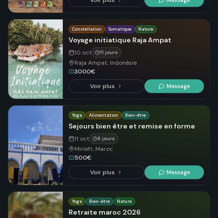
Voir plus
Constellation
Somatique
Nature
Voyage initiatique Raja Ampat
10 oct
11 jours
Raja Ampat, Indonésie
3000€
Voir plus
Message
Yoga
Alimentation
Bien-être
Sejours bien être et remise en forme
11 oct
6 jours
Mirleft, Maroc
500€
Voir plus
Message
Yoga
Bien-être
Nature
Retraite maroc 2026