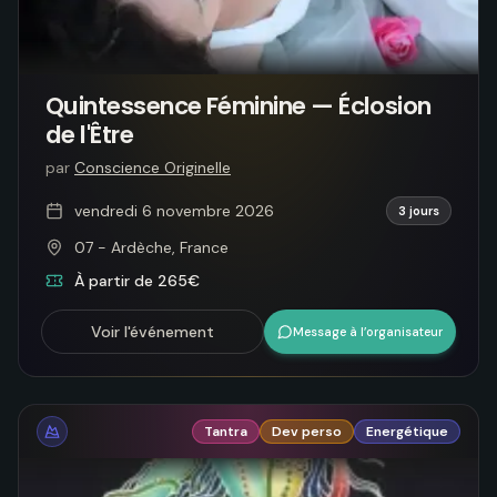
Quintessence Féminine — Éclosion
de l'Être
par
Conscience Originelle
vendredi 6 novembre 2026
3 jours
07 - Ardèche, France
À partir de 265€
Voir l'événement
Message à l’organisateur
Tantra
Dev perso
Energétique