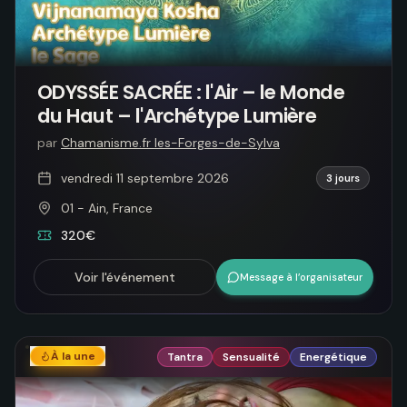
ODYSSÉE SACRÉE : l'Air – le Monde
du Haut – l'Archétype Lumière
par
Chamanisme.fr les-Forges-de-Sylva
vendredi 11 septembre 2026
3 jours
01 - Ain, France
320€
Voir l'événement
Message à l’organisateur
À la une
Tantra
Sensualité
Energétique