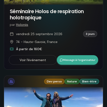
Séminaire Holos de respiration
holotropique
par
Holoniis
vendredi 25 septembre 2026
3 jours
74 - Haute-Savoie, France
À partir de 160€
Voir l'événement
Message à l’organisateur
Dev perso
Nature
Bien-être