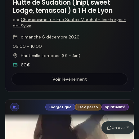
Hutte de Sudation (Inipi, sweet
Lodge, temascal ) à 1 H de Lyon
par
Chamanisme.fr - Eric Sunfox Marchal - les-Forges-
de-Sylva
dimanche 6 décembre 2026
09:00
-
16:00
Hauteville Lompnes (01 - Ain)
60€
Voir l'événement
Energétique
Dev perso
Spiritualité
Un avis ?