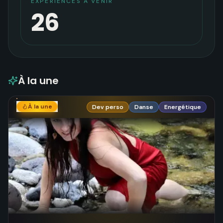
EXPÉRIENCES À VENIR
26
À la une
À la une
Dev perso
Danse
Energétique