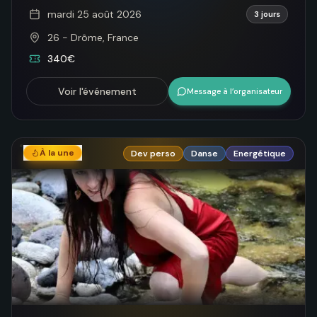
mardi 25 août 2026
3 jours
26 - Drôme, France
340€
Voir l'événement
Message à l’organisateur
À la une
Dev perso
Danse
Energétique