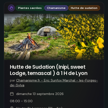
Plantes sacrées
Chamanisme
Hutte de sudation
Hutte de Sudation (Inipi, sweet
Lodge, temascal ) à 1 H de Lyon
par
Chamanisme.fr - Eric Sunfox Marchal - les-Forges-
de-Sylva
dimanche 13 septembre 2026
08:00
-
15:00