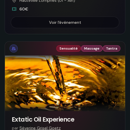
Hauteville Lompnes (01 - Ain)
60€
Voir l'événement
Sensualité
Massage
Tantra
Extatic Oil Experience
par
Séverine Grisel Goetz