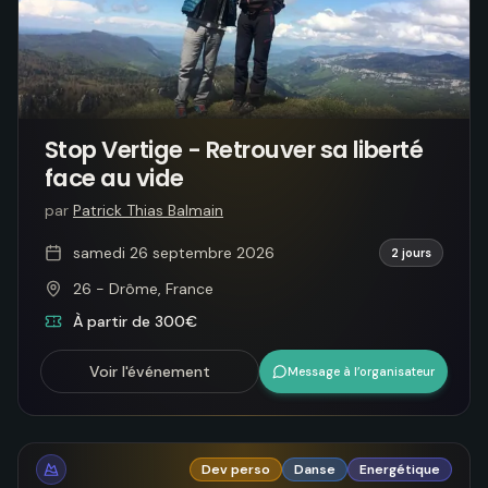
Stop Vertige - Retrouver sa liberté
face au vide
par
Patrick Thias Balmain
samedi 26 septembre 2026
2 jours
26 - Drôme, France
À partir de 300€
Voir l'événement
Message à l’organisateur
Dev perso
Danse
Energétique