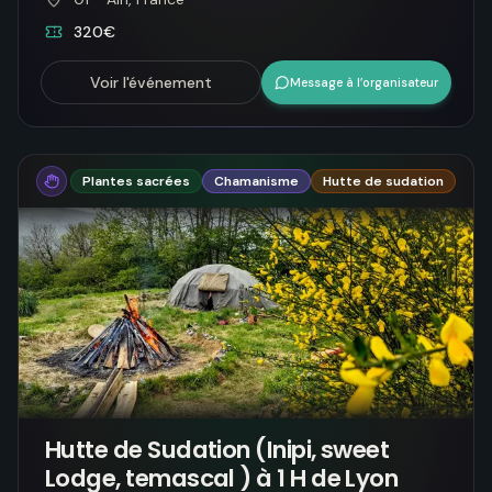
320€
Voir l'événement
Message à l’organisateur
Plantes sacrées
Chamanisme
Hutte de sudation
Hutte de Sudation (Inipi, sweet
Lodge, temascal ) à 1 H de Lyon