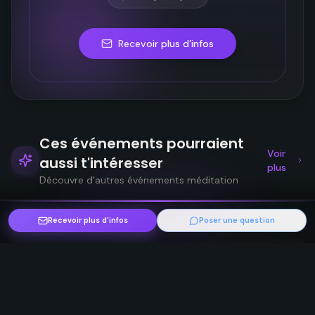
Recevoir plus d’infos
Ces événements pourraient
Voir
aussi t'intéresser
plus
Découvre d'autres événements méditation
Recevoir plus d'infos
Poser une question
Son & Vibration
Yoga
Bien-être