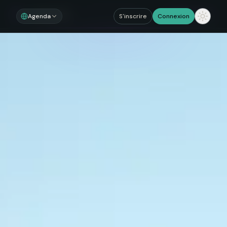
Noosom
Sections
Agenda
S'inscrire
Connexion