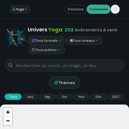
Yoga
S'inscrire
Connexion
Univers
Yoga
:
202
événements
à venir
Tous formats
Tous niveaux
Tous publics
Thèmes
Tous
Aoû
Sep
Oct
Nov
Déc
2027
+
−