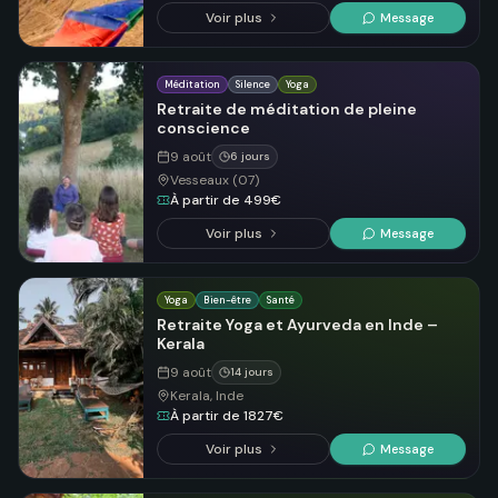
Voir plus
Message
Méditation
Silence
Yoga
Retraite de méditation de pleine
conscience
9 août
6 jours
Vesseaux (07)
À partir de 499€
Voir plus
Message
Yoga
Bien-être
Santé
Retraite Yoga et Ayurveda en Inde –
Kerala
9 août
14 jours
Kerala, Inde
À partir de 1827€
Voir plus
Message