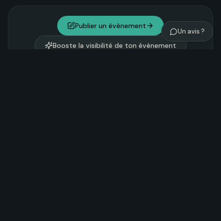
Publier un évènement
Un avis ?
Booste la visibilité de ton évènement
Explorer Noosom
Tantra
Yoga
Chamanisme
122
202
81
Nature & Vitalité
Danse et expression
216
90
Développement personnel
Couples
197
49
Entre femmes
Entre hommes
Festivals
59
12