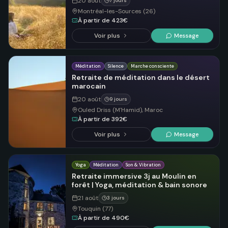
20 août
7 jours
Montréal-les-Sources (26)
À partir de 423€
Voir plus
Message
Méditation
Silence
Marche consciente
Retraite de méditation dans le désert
marocain
20 août
9 jours
Ouled Driss (M'Hamid), Maroc
À partir de 392€
Voir plus
Message
Yoga
Méditation
Son & Vibration
Retraite immersive 3j au Moulin en
forêt | Yoga, méditation & bain sonore
21 août
3 jours
Touquin (77)
À partir de 490€