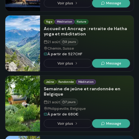
Voir plus
Message
Yoga
Méditation
Nature
Accueil et Ancrage : retraite de Hatha
yoga et méditation
21 août
3 jours
Chemin, Suisse
À partir de 527CHF
Voir plus
Message
Jeûne
Randonnée
Méditation
Semaine de jeûne et randonnée en
Belgique
21 août
7 jours
Philippeville, Belgique
À partir de 680€
Voir plus
Message