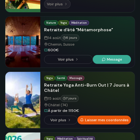
Voir plus
Nature
Yoga
Méditation
Retraite d'été "Métamorphose"
14 août
6 jours
Chemin, Suisse
600€
Voir plus
Message
Yoga
Santé
Massage
Retraite Yoga Anti-Burn Out | 7 Jours à
Châtel
15 août
7 jours
Châtel (74)
À partir de 1150€
Voir plus
Laisser mes coordonnées
Yoga
Méditation
Spiritualité