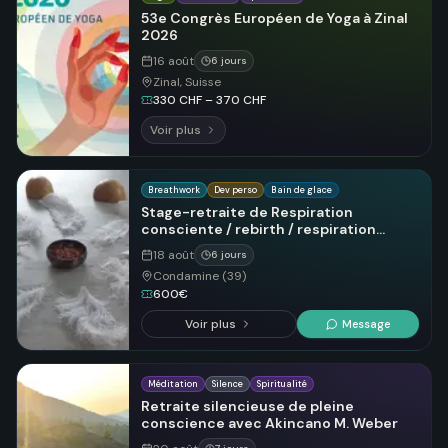
53e Congrès Européen de Yoga à Zinal
2026
16 août
6 jours
Zinal, Suisse
330 CHF – 370 CHF
Voir plus
Breathwork
Dev perso
Bain de glace
Stage-retraite de Respiration
consciente / rebirth / respiration
holotropique
18 août
6 jours
Condamine (39)
600€
Voir plus
Message
Méditation
Silence
Spiritualité
Retraite silencieuse de pleine
conscience avec Akincano M. Weber