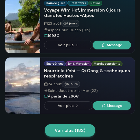
Bain de glace
Breathwork
Nature
Voyage Wim Hof, immersion 6 jours
dans les Hautes-Alpes
23 août
7 jours
Aspres-sur-Buëch (05)
1998€
Voir plus
Message
Energétique
Son & Vibration
Marche consciente
Nourrir le t'chi — Qi Gong & techniques
respiratoires
24 août
5 jours
Saint-Jacut-de-la-Mer (22)
À partir de 260€
Voir plus
Message
Voir plus (
182
)