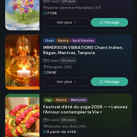
10 août
5 jours
Sainte-Gemme-Martaillac (47)
770€
Voir plus
Message
Chant
Mantra
Son & Vibration
IMMERSION VIBRATIONS Chant Indien,
Râgas, Mantras, Tanpura
12 août
5 jours
Pluvigner (56)
395€
Voir plus
Message
Yoga
Mantra
Méditation
Festival d'été du yoga 2026 — « Laissez
l'Amour contempler la Vie »
13 août
8 jours
Neuville-aux-Bois (45)
À partir de 414€