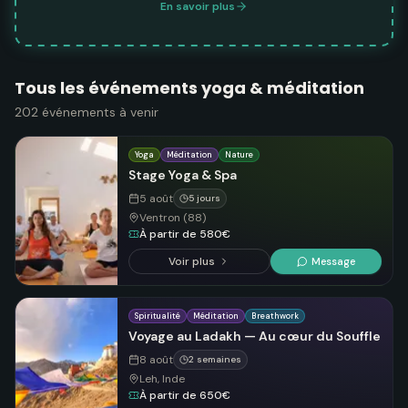
En savoir plus
Tous les événements yoga & méditation
202
événements
à venir
Yoga
Méditation
Nature
Stage Yoga & Spa
5 août
5 jours
Ventron (88)
À partir de 580€
Voir plus
Message
Spiritualité
Méditation
Breathwork
Voyage au Ladakh — Au cœur du Souffle
8 août
2 semaines
Leh, Inde
À partir de 650€