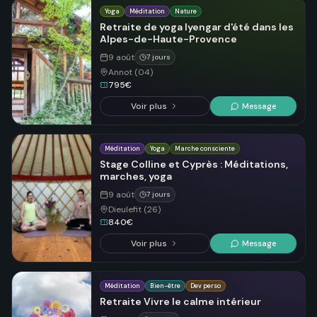
Yoga
Méditation
Nature
Retraite de yoga Iyengar d'été dans les
Alpes-de-Haute-Provence
9 août
7 jours
Annot (04)
795€
Voir plus
Message
Méditation
Yoga
Marche consciente
Stage Colline et Cyprès : Méditations,
marches, yoga
9 août
7 jours
Dieulefit (26)
840€
Voir plus
Message
Méditation
Bien-être
Dev perso
Retraite Vivre le calme intérieur