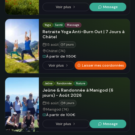
Voir plus
Message
Yoga
Santé
Massage
Retraite Yoga Anti-Burn Out | 7 Jours à
Châtel
15 août
7 jours
Châtel (74)
À partir de 1150€
Voir plus
Laisser mes coordonnées
Jeûne
Randonnée
Nature
Jeûne & Randonnée à Manigod (6
jours) - Août 2026
16 août
6 jours
Manigod (74)
À partir de 100€
Voir plus
Message