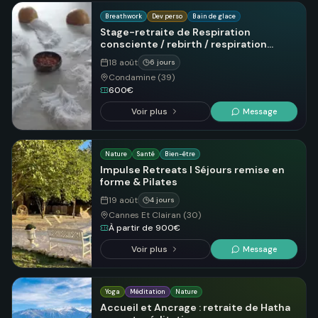
Breathwork
Dev perso
Bain de glace
Stage-retraite de Respiration
consciente / rebirth / respiration
holotropique
18 août
6 jours
Condamine (39)
600€
Voir plus
Message
Nature
Santé
Bien-être
Impulse Retreats I Séjours remise en
forme & Pilates
19 août
4 jours
Cannes Et Clairan (30)
À partir de 900€
Voir plus
Message
Yoga
Méditation
Nature
Accueil et Ancrage : retraite de Hatha