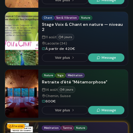
Voir plus
Chant
Son & Vibration
Nature
Stage Voix & Chant en nature — niveau
2
11 août
6 jours
Lacoste (34)
À partir de 420€
Voir plus
Message
Nature
Yoga
Méditation
Retraite d'été "Métamorphose"
14 août
6 jours
Chemin, Suisse
600€
Voir plus
Message
À la une
Méditation
Tantra
Nature