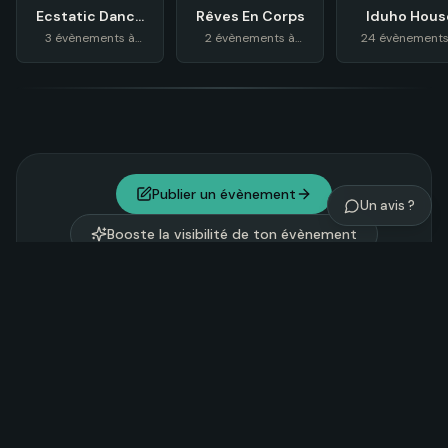
Ecstatic Dance
Rêves En Corps
Iduho Hous
Lausanne
3 évènements à
2 évènements à
24 évènements
venir
venir
venir
Publier un évènement
Un avis ?
Booste la visibilité de ton évènement
Explorer Noosom
Tantra
Yoga
Chamanisme
122
202
81