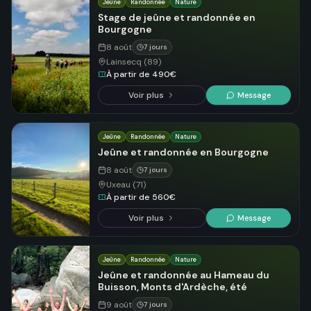
Jeûne
Randonnée
Nature
Stage de jeûne et randonnée en
Bourgogne
8 août
7 jours
Lainsecq (89)
À partir de 490€
Voir plus
Message
Jeûne
Randonnée
Nature
Jeûne et randonnée en Bourgogne
8 août
7 jours
Uxeau (71)
À partir de 560€
Voir plus
Message
Jeûne
Randonnée
Nature
Jeûne et randonnée au Hameau du
Buisson, Monts d'Ardèche, été
9 août
7 jours