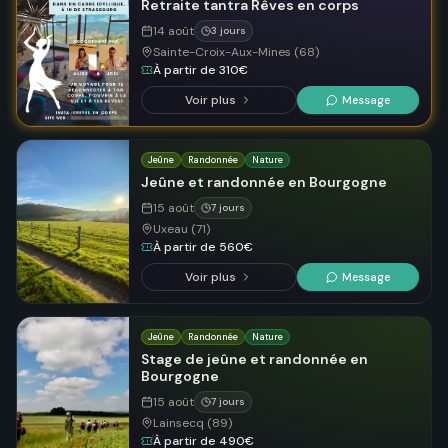
Retraite tantra Rêves en corps
14 août
3 jours
Sainte-Croix-Aux-Mines (68)
À partir de 310€
Voir plus
Message
Jeûne
Randonnée
Nature
Jeûne et randonnée en Bourgogne
15 août
7 jours
Uxeau (71)
À partir de 560€
Voir plus
Message
Jeûne
Randonnée
Nature
Stage de jeûne et randonnée en
Bourgogne
15 août
7 jours
Lainsecq (89)
À partir de 490€