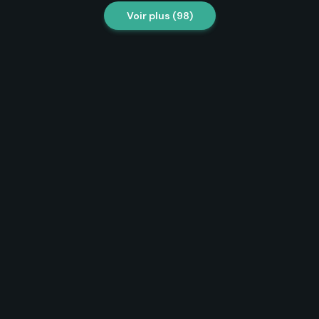
Voir plus (
98
)