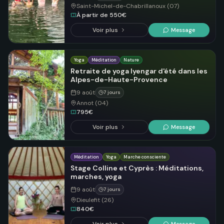
Saint-Michel-de-Chabrillanoux (07)
À partir de 550€
Voir plus
Message
Yoga
Méditation
Nature
Retraite de yoga Iyengar d'été dans les
Alpes-de-Haute-Provence
9 août
7 jours
Annot (04)
795€
Voir plus
Message
Méditation
Yoga
Marche consciente
Stage Colline et Cyprès : Méditations,
marches, yoga
9 août
7 jours
Dieulefit (26)
840€
Message