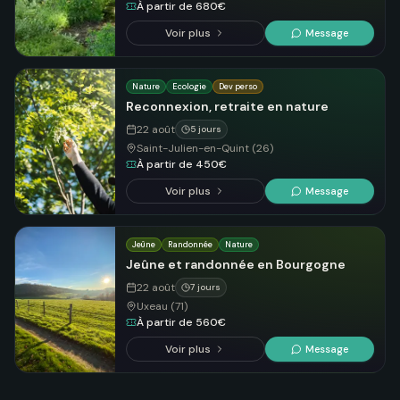
À partir de 680€
Voir plus
Message
Nature
Ecologie
Dev perso
Reconnexion, retraite en nature
22 août
5 jours
Saint-Julien-en-Quint (26)
À partir de 450€
Voir plus
Message
Jeûne
Randonnée
Nature
Jeûne et randonnée en Bourgogne
22 août
7 jours
Uxeau (71)
À partir de 560€
Voir plus
Message