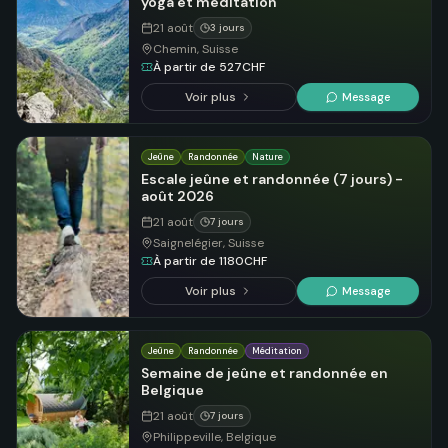
yoga et méditation
21 août
3 jours
Chemin, Suisse
À partir de 527CHF
Voir plus
Message
Jeûne
Randonnée
Nature
Escale jeûne et randonnée (7 jours) -
août 2026
21 août
7 jours
Saignelégier, Suisse
À partir de 1180CHF
Voir plus
Message
Jeûne
Randonnée
Méditation
Semaine de jeûne et randonnée en
Belgique
21 août
7 jours
Philippeville, Belgique