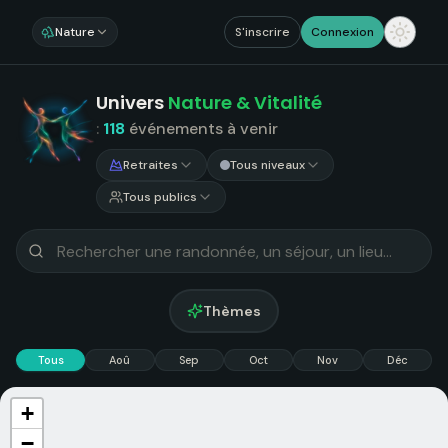
Nature
S'inscrire
Connexion
Univers
Nature & Vitalité
:
118
événements
à venir
Retraites
Tous niveaux
Tous publics
Thèmes
Tous
Aoû
Sep
Oct
Nov
Déc
+
−