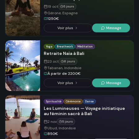
19 oct
5 jours
Gérone, Espagne
1250€
Voir plus
Message
Yoga
Breathwork
Méditation
Retraite Naïa à Bali
23 oct
8 jours
Tabanan, Indonésie
À partir de 2200€
Voir plus
Message
Spiritualité
Cérémonie
Danse
Les Lumineuses — Voyage initiatique
au féminin sacré à Bali
2 nov
5 jours
Ubud, Indonésie
850€