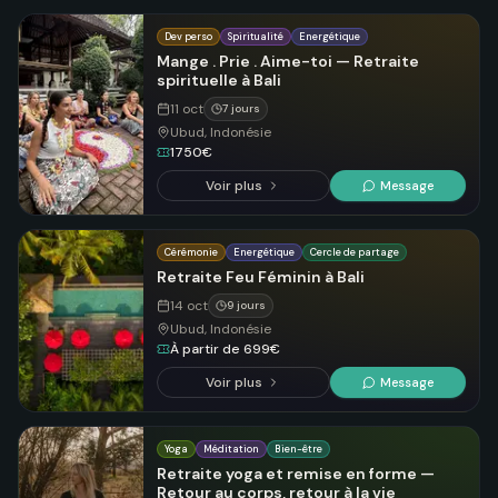
Dev perso
Spiritualité
Energétique
Mange . Prie . Aime-toi — Retraite
spirituelle à Bali
11 oct
7 jours
Ubud, Indonésie
1750€
Voir plus
Message
Cérémonie
Energétique
Cercle de partage
Retraite Feu Féminin à Bali
14 oct
9 jours
Ubud, Indonésie
À partir de 699€
Voir plus
Message
Yoga
Méditation
Bien-être
Retraite yoga et remise en forme —
Retour au corps, retour à la vie