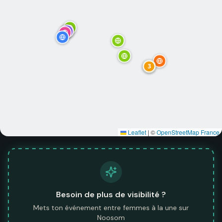
3
Leaflet
|
©
OpenStreetMap France
Besoin de plus de visibilité ?
Mets ton événement entre femmes à la une sur
Noosom