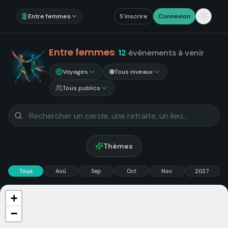
Entre femmes
S'inscrire
Connexion
Entre femmes
:
12
événements
à venir
Voyages
Tous niveaux
Tous publics
Thèmes
Tous
Aoû
Sep
Oct
Nov
2027
+
−