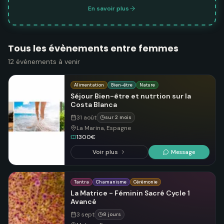
En savoir plus
Tous les évènements entre femmes
12
événements
à venir
Alimentation
Bien-être
Nature
Séjour Bien-être et nutrtion sur la
Costa Blanca
31 août
sur 2 mois
La Marina, Espagne
1300€
Voir plus
Message
Tantra
Chamanisme
Cérémonie
La Matrice - Féminin Sacré Cycle 1
Avancé
3 sept
8 jours