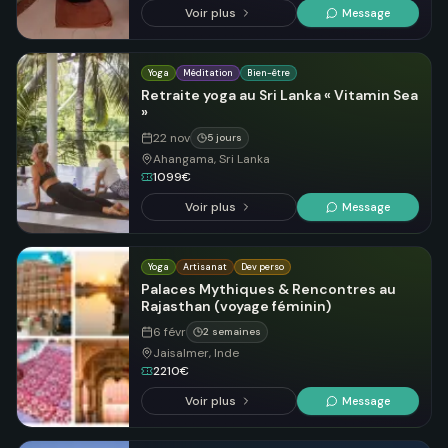
Voir plus
Message
Yoga
Méditation
Bien-être
Retraite yoga au Sri Lanka « Vitamin Sea
»
22 nov
5 jours
Ahangama, Sri Lanka
1099€
Voir plus
Message
Yoga
Artisanat
Dev perso
Palaces Mythiques & Rencontres au
Rajasthan (voyage féminin)
6 févr
2 semaines
Jaisalmer, Inde
2210€
Voir plus
Message