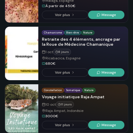
Malaga, Espagne
À partir de 450€
Voir plus
Message
Chamanisme
Bien-être
Nature
Retraite des 4 éléments, ancrage par
la Roue de Médecine Chamanique
1 oct
8 jours
Ricabacica, Espagne
680€
Voir plus
Message
Constellation
Somatique
Nature
Voyage initiatique Raja Ampat
10 oct
11 jours
Raja Ampat, Indonésie
3000€
Voir plus
Message