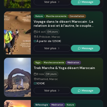
Voir plus
Message
Nature
Marche consciente
Constellation
Voyage dans le désert Marocain : La
relation à soi et à l’autre, le couple
sacré
24 oct
9 jours
À Préciser, Maroc
À partir de 1250€
Voir plus
Message
Yoga
Marche consciente
Méditation
Trek Marche & Yoga désert Marocain
8 nov
8 jours
M'hamid, Maroc
1010€
Voir plus
Message
Réflexologie
Méditation
Nature