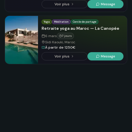
Voir plus
Message
Yoga
Méditation
Cercle de partage
Retraite yoga au Maroc — La Canopée
6 mars
7 jours
Sidi Kaouki, Maroc
À partir de 1250€
Voir plus
Message