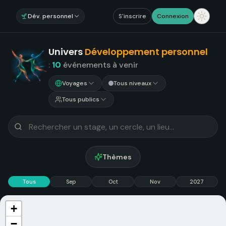
Dév. personnel
S'inscrire
Connexion
Univers
Développement personnel
:
10
événements
à venir
Voyages
Tous niveaux
Tous publics
Thèmes
Tous
Sep
Oct
Nov
2027
+
−