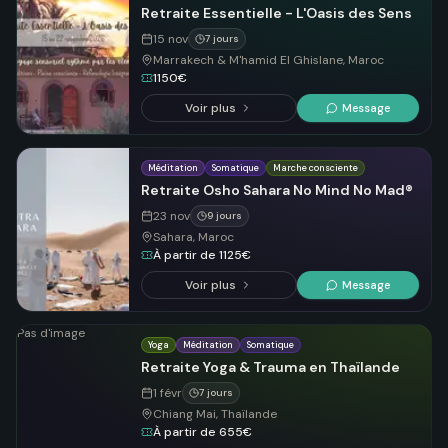
Retraite Essentielle - L'Oasis des Sens
15 nov
7 jours
Marrakech & M'hamid El Ghislane, Maroc
1150€
Voir plus
Message
Méditation
Somatique
Marche consciente
Retraite Osho Sahara No Mind No Mad®
23 nov
9 jours
Sahara, Maroc
À partir de 1125€
Voir plus
Message
Pas d'image
Yoga
Méditation
Somatique
Retraite Yoga & Trauma en Thaïlande
1 févr
7 jours
Chiang Mai, Thaïlande
À partir de 655€