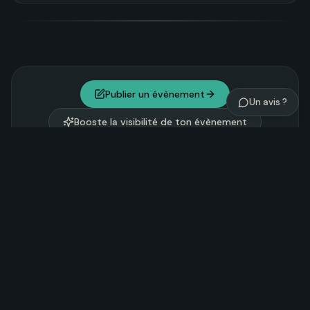
Publier un évènement
Un avis ?
Booste la visibilité de ton évènement
Explorer Noosom
Tantra
Yoga
Chamanisme
122
202
81
Nature & Vitalité
Danse et expression
216
90