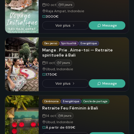
10 oct
11 jours
Raja Ampat, Indonésie
3000€
Voir plus
Message
Dev perso
Spiritualité
Energétique
Mange . Prie . Aime-toi — Retraite
spirituelle à Bali
11 oct
7 jours
Ubud, Indonésie
1750€
Voir plus
Message
Cérémonie
Energétique
Cercle de partage
Retraite Feu Féminin à Bali
14 oct
9 jours
Ubud, Indonésie
À partir de 699€