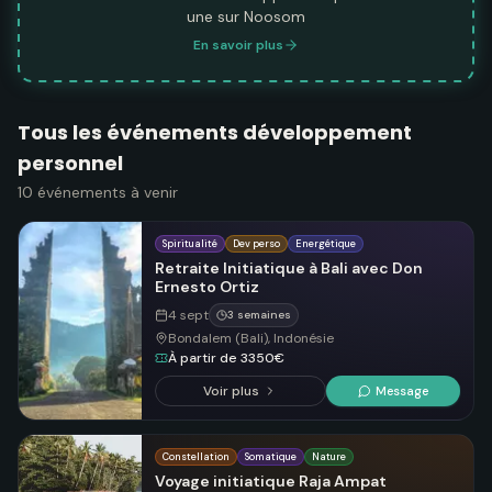
une sur Noosom
En savoir plus
Tous les événements développement
personnel
10
événements
à venir
Spiritualité
Dev perso
Energétique
Retraite Initiatique à Bali avec Don
Ernesto Ortiz
4 sept
3 semaines
Bondalem (Bali), Indonésie
À partir de 3350€
Voir plus
Message
Constellation
Somatique
Nature
Voyage initiatique Raja Ampat