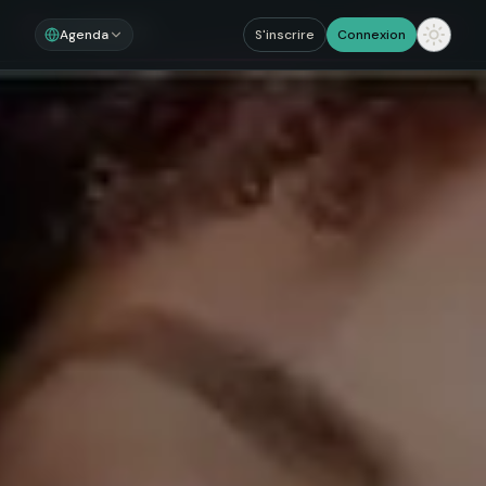
Noosom
Sections
Agenda
S'inscrire
Connexion