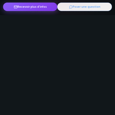
Recevoir plus d'infos
Poser une question
"
Beaucoup de douceur et de créativité dans 
cet atelier bienveillant et joyeux. Merci 
Manuel d'instaurer cette atmosphère de 
liberté et de confiance
"
Lise B.
En savoir plus sur cet
événement ?
Reçois immédiatement par email :
Tarifs détaillés
Hébergement
Inclus / Non inclus