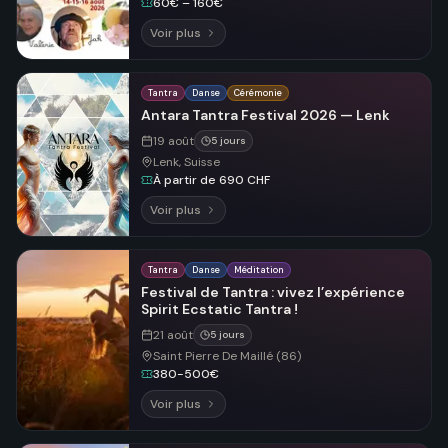
60€ – 160€
Voir plus
Tantra
Danse
Cérémonie
Antara Tantra Festival 2026 — Lenk
19 août
5 jours
Lenk, Suisse
À partir de 690 CHF
Voir plus
Tantra
Danse
Méditation
Festival de Tantra : vivez l’expérience
Spirit Ecstatic Tantra !
21 août
5 jours
Saint Pierre De Maillé (86)
380-500€
Voir plus