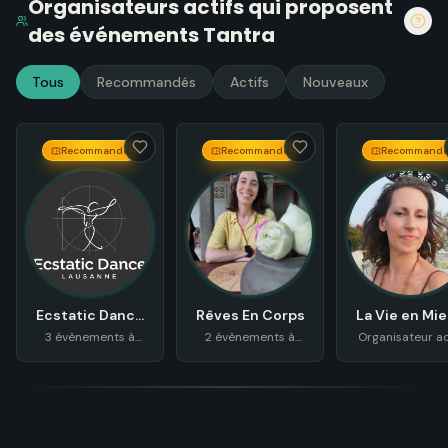
Organisateurs actifs
qui proposent
des événements
Tantra
Tous
Recommandés
Actifs
Nouveaux
Recommandé
Recommandé
Recommand
Ecstatic Dance
Rêves En Corps
La Vie en Mi
Lausanne
3 évènements à
2 évènements à
Organisateur ac
venir
venir