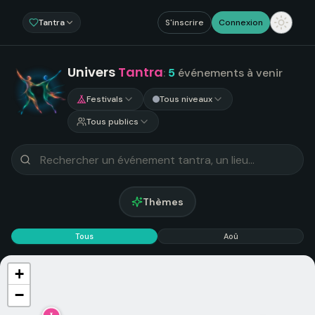
Tantra
S'inscrire
Connexion
Univers
Tantra
:
5
événements
à venir
Festivals
Tous niveaux
Tous publics
Thèmes
Tous
Aoû
+
−