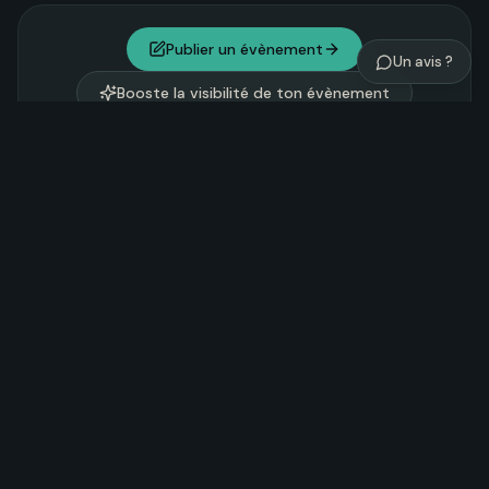
Publier un évènement
Un avis ?
Booste la visibilité de ton évènement
Explorer Noosom
Tantra
Yoga
Chamanisme
122
197
81
Nature & Vitalité
Danse et expression
212
89
Développement personnel
Couples
197
51
Entre femmes
Entre hommes
Festivals
61
12
Retraites