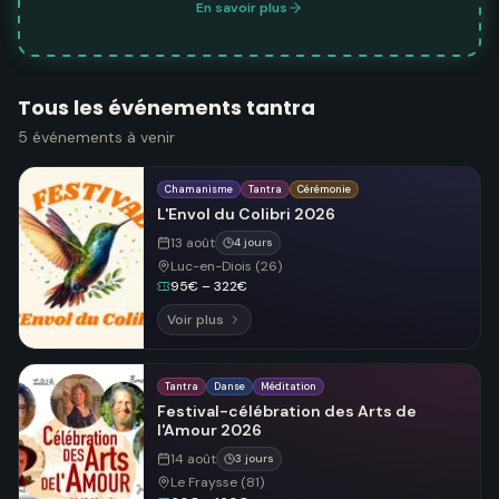
En savoir plus
Tous les événements tantra
5
événements
à venir
Chamanisme
Tantra
Cérémonie
L'Envol du Colibri 2026
13 août
4 jours
Luc-en-Diois (26)
95€ – 322€
Voir plus
Tantra
Danse
Méditation
Festival-célébration des Arts de
l'Amour 2026
14 août
3 jours
Le Fraysse (81)