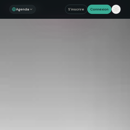
Noosom
Sections
Agenda
S'inscrire
Connexion