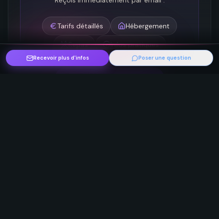
Reçois immédiatement par email :
Tarifs détaillés
Hébergement
Repas
Infos pratiques
Recevoir plus d'infos
Poser une question
Recevoir plus d’infos
Ces événements pourraient
Voir
aussi t'intéresser
plus
Découvre d'autres événements tantra
Tantra
Relation authentique
Dev perso