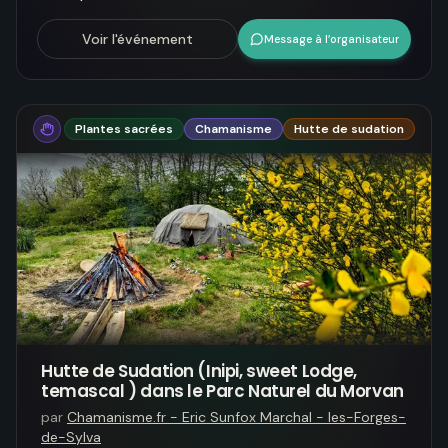
Voir l'événement
Message à l’organisateur
Plantes sacrées
Chamanisme
Hutte de sudation
Hutte de Sudation (Inipi, sweet Lodge,
temascal ) dans le Parc Naturel du Morvan
par
Chamanisme.fr - Eric Sunfox Marchal - les-Forges-
de-Sylva