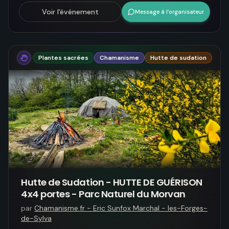
Voir l'événement
Message à l’organisateur
Plantes sacrées
Chamanisme
Hutte de sudation
Hutte de Sudation - HUTTE DE GUÉRISON
4x4 portes - Parc Naturel du Morvan
par
Chamanisme.fr - Eric Sunfox Marchal - les-Forges-
de-Sylva