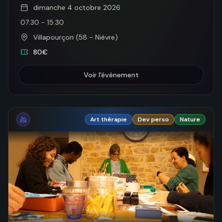
dimanche 4 octobre 2026
07:30
-
15:30
Villapourçon (58 - Nièvre)
80€
Voir l'événement
Art thérapie
Dev perso
Nature