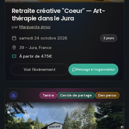
Retraite créative "Coeur" — Art-
thérapie dans le Jura
par
Marguerite émoi
samedi 24 octobre 2026
2 jours
39 - Jura, France
À partir de 475€
Voir l'événement
Message à l’organisateur
Tantra
Cercle de partage
Dev perso