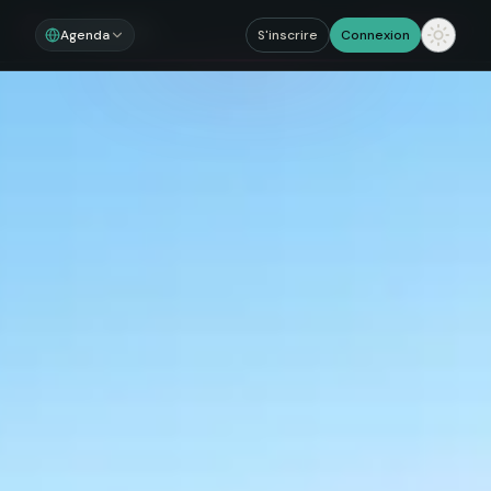
Noosom
Sections
Agenda
S'inscrire
Connexion