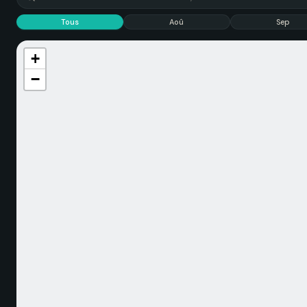
Tous
Aoû
Sep
+
−