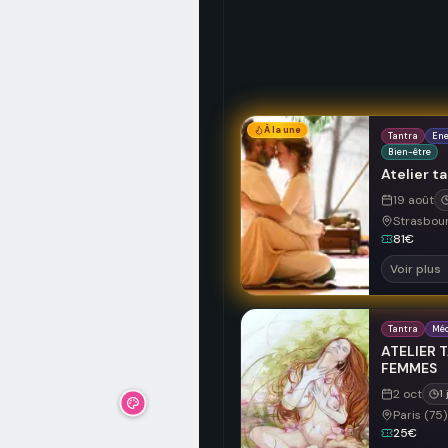
À la une
Tantra
Ene
Bien-être
Atelier t
19 août
Strasbour
81€
Voir plus
Tantra
Méd
ATELIER 
FEMMES
2 oct
1 
Paris (75)
25€