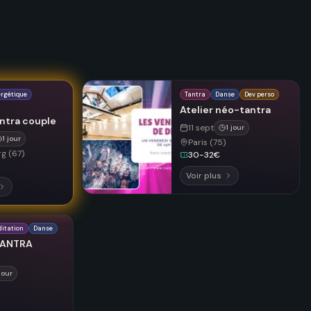
rgétique
Tantra
Danse
Dev perso
Atelier néo-tantra
antra couple
11 sept
1 jour
1 jour
Paris (75)
g (67)
30-32€
Voir plus
itation
Danse
TANTRA
jour