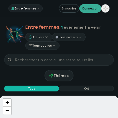
Entre femmes
S'inscrire
Connexion
Entre femmes
:
1
événement
à venir
Ateliers
Tous niveaux
Tous publics
Thèmes
Tous
Oct
+
−