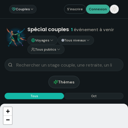
Couples
S'inscrire
Connexion
Spécial couples
:
1
événement
à venir
Voyages
Tous niveaux
Tous publics
Thèmes
Tous
Oct
+
−