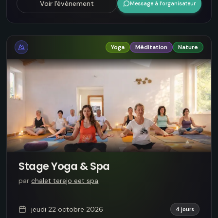
Voir l'événement
Message à l’organisateur
Yoga
Méditation
Nature
Stage Yoga & Spa
par
chalet terejo eet spa
jeudi 22 octobre 2026
4 jours