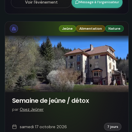
Voir l'événement
Message à l’organisateur
Jeûne
Alimentation
Nature
Semaine de jeûne / détox
par
Osez Jeûner
samedi 17 octobre 2026
7 jours