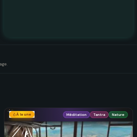
age.
À la une
Méditation
Tantra
Nature