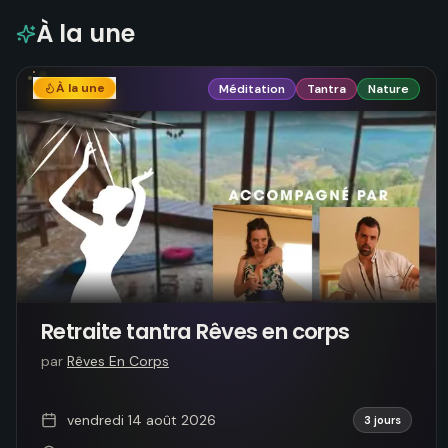
À la une
À la une
Méditation
Tantra
Nature
Retraite tantra Rêves en corps
par
Rêves En Corps
vendredi 14 août 2026
3 jours