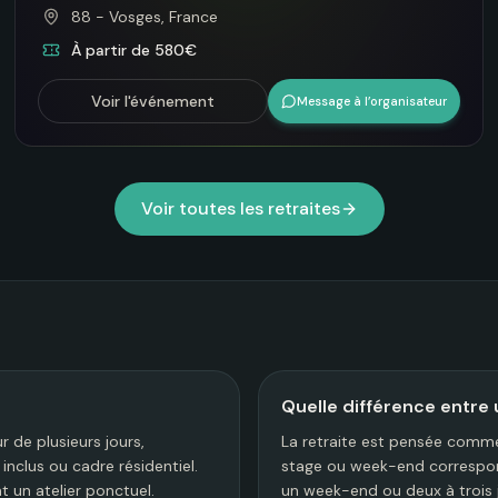
88 - Vosges, France
À partir de 580€
Voir l'événement
Message à l’organisateur
Voir toutes les retraites
Quelle différence entre 
 de plusieurs jours,
La retraite est pensée comme 
clus ou cadre résidentiel.
stage ou week-end correspon
 un atelier ponctuel.
un week-end ou deux à trois