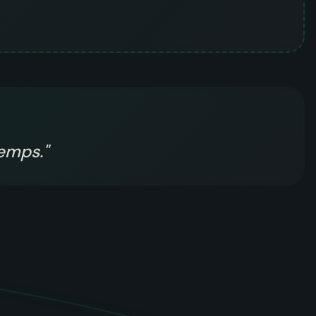
temps.
"