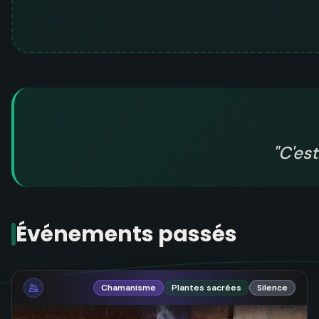
"
C'es
Événements passés
Chamanisme
Plantes sacrées
Silence