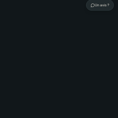
Un avis ?
Légal
Conditions d'utilisation
Charte éditoriale
Politique de confidentialité
Mentions légales