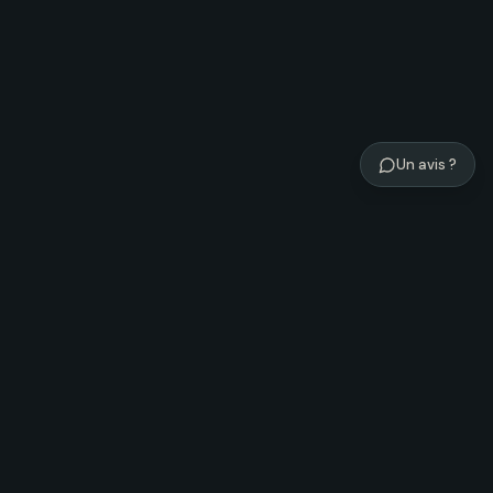
Un avis ?
Légal
Conditions d'utilisation
Charte éditoriale
Politique de confidentialité