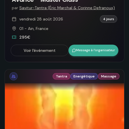
par
Savitur-Tantra (Éric Marchal & Corinne Defranoux)
vendredi 28 août 2026
4 jours
01 - Ain, France
295€
Voir l'événement
Message à l’organisateur
Tantra
Energétique
Massage