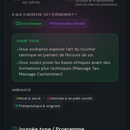
Le corps et la sensorialité
son rythme.
sont au cœur du processus.
À QUI S'ADRESSE CET ÉVÈNEMENT ?
Tous niveaux
Tout public (mixte)
POUR TOI SI
Vous souhaitez explorer l'art du toucher
+
tantrique en partant de l'écoute de soi
Vous voulez poser les bases éthiques avant des
+
formations plus techniques (Massage Tao,
Massage Cachemirien)
AMBIANCE
Rituel & sacré
Intimiste & en petit comité
Thérapeutique & soignant
Journée type / Programme