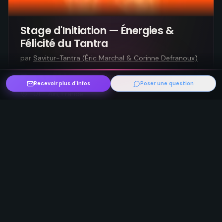
Stage d'Initiation — Énergies &
Félicité du Tantra
par
Savitur-Tantra (Éric Marchal & Corinne Defranoux)
vendredi 9 octobre 2026
3 jours
Recevoir plus d'infos
Poser une question
01 - Ain, France
À partir de 275€
Voir l'événement
Message à l’organisateur
Tantra
Dev perso
Energétique