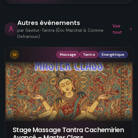
Autres événements
Voir
par
Savitur-Tantra (Éric Marchal & Corinne
tout
Defranoux)
Massage
Tantra
Energétique
Stage Massage Tantra Cachemirien
Avancé – Master Class