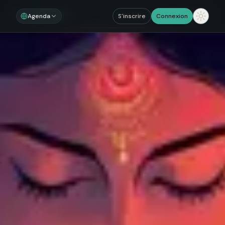
Noosom
Sections
Agenda
S'inscrire
Connexion