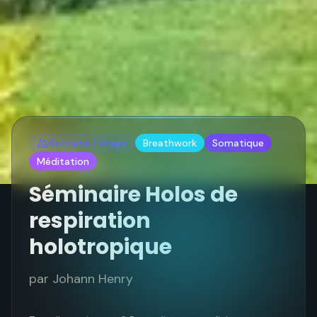
Retraite / Stage
Breathwork
Somatique
Méditation
Séminaire Holos de
respiration
holotropique
par
Johann Henry