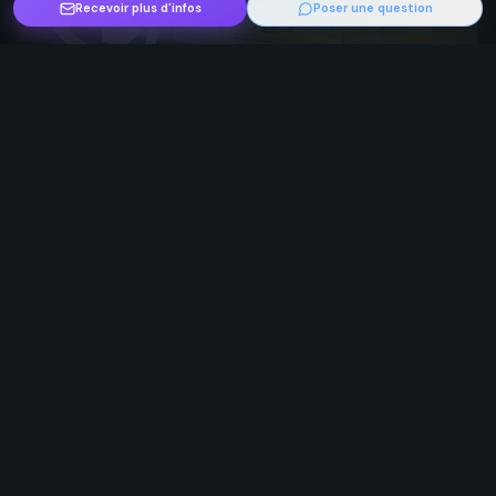
Recevoir plus d'infos
Poser une question
Retraite tantra Rêves en corps
par
Rêves En Corps
vendredi 14 août 2026
3 jours
68 - Haut-Rhin, France
À partir de 310€
Voir l'événement
Message à l’organisateur
Yoga
Méditation
Son & Vibration