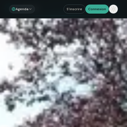
Noosom
Sections
Agenda
S'inscrire
Connexion