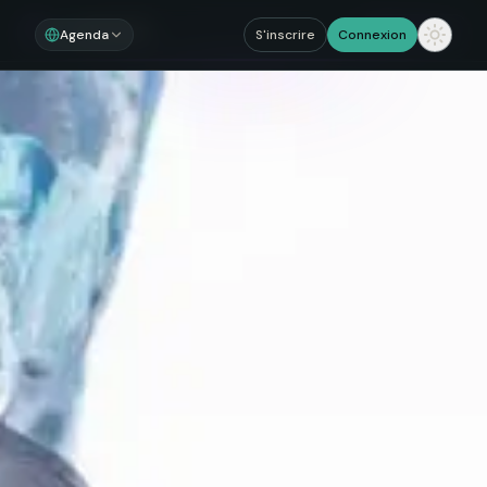
Noosom
Sections
Agenda
S'inscrire
Connexion