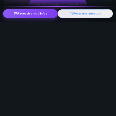
Recevoir plus d’infos
Recevoir plus d'infos
Poser une question
Ces événements pourraient
Voir
aussi t'intéresser
plus
Découvre d'autres événements spiritualité
Chamanisme
Hutte de sudation
Energétique