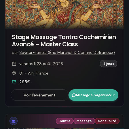
Stage Massage Tantra Cachemirien
Avancé – Master Class
par
Savitur-Tantra (Éric Marchal & Corinne Defranoux)
vendredi 28 août 2026
4 jours
01 - Ain, France
295€
Voir l'événement
Message à l’organisateur
Tantra
Massage
Sensualité