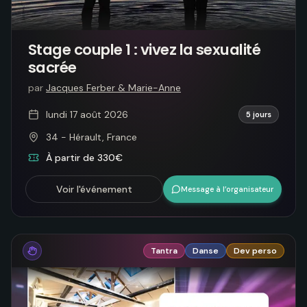
Stage couple 1 : vivez la sexualité
sacrée
par
Jacques Ferber & Marie-Anne
lundi 17 août 2026
5 jours
34 - Hérault, France
À partir de 330€
Voir l'événement
Message à l’organisateur
Tantra
Danse
Dev perso