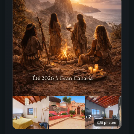
+
2
6
photos