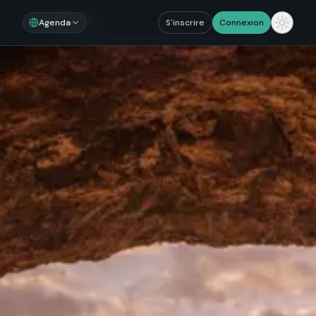
Noosom
Sections
Agenda
S'inscrire
Connexion