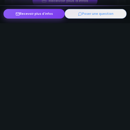
Recevoir plus d’infos
Recevoir plus d'infos
Poser une question
Ces événements pourraient
Voir
aussi t'intéresser
plus
Découvre d'autres événements chamanisme
Plantes sacrées
Chamanisme
Hutte de sudation