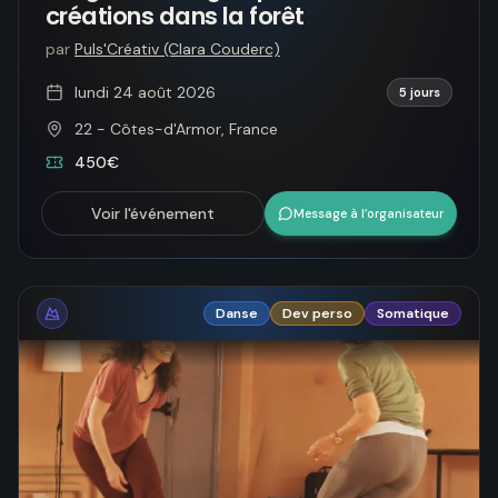
créations dans la forêt
par
Puls'Créativ (Clara Couderc)
lundi 24 août 2026
5 jours
22 - Côtes-d'Armor, France
450€
Voir l'événement
Message à l’organisateur
Danse
Dev perso
Somatique