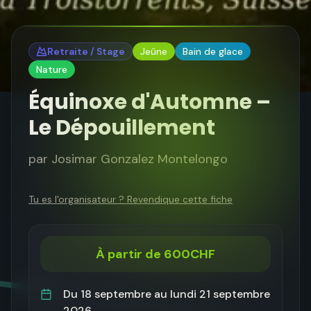
Retraite / Stage
Jeûne
Bain de glace
Nature
Équinoxe d'Automne –
Le Dépouillement
par
Josimar Gonzalez Montelongo
Tu es l'organisateur ? Revendique cette fiche
À partir de 600CHF
Du
18 septembre
au
lundi 21 septembre
2026