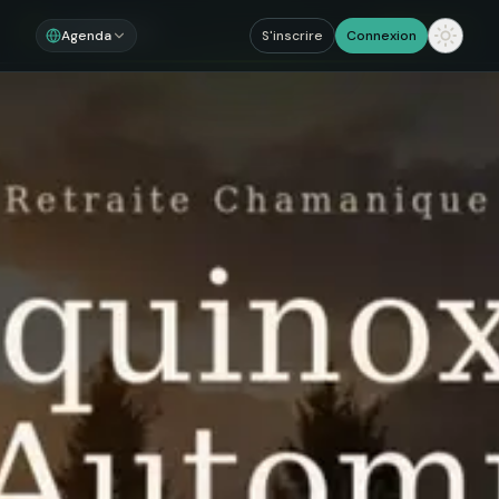
Noosom
Sections
Agenda
S'inscrire
Connexion