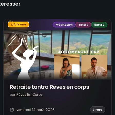
téresser
À la une
Méditation
Tantra
Nature
Retraite tantra Rêves en corps
par
Rêves En Corps
vendredi 14 août 2026
3 jours