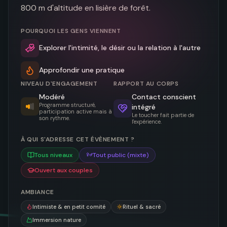
800 m d'altitude en lisière de forêt.
POURQUOI LES GENS VIENNENT
Explorer l'intimité, le désir ou la relation à l'autre
Approfondir une pratique
NIVEAU D'ENGAGEMENT
RAPPORT AU CORPS
Modéré
Contact conscient
Programme structuré,
intégré
participation active mais à
Le toucher fait partie de
son rythme.
l'expérience.
À QUI S'ADRESSE CET ÉVÈNEMENT ?
Tous niveaux
Tout public (mixte)
Ouvert aux couples
AMBIANCE
Intimiste & en petit comité
Rituel & sacré
Immersion nature