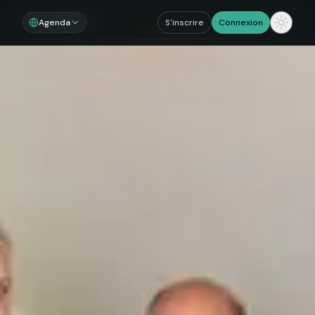
Noosom
Sections
Agenda
S'inscrire
Connexion