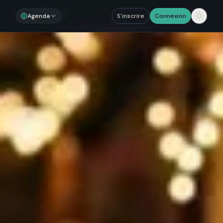
Noosom
Sections
Agenda
S'inscrire
Connexion