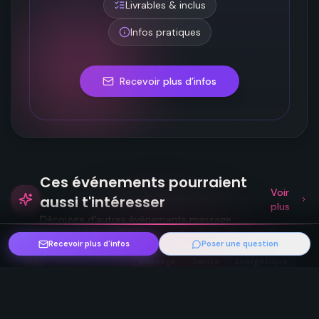
Livrables & inclus
Infos pratiques
Recevoir plus d’infos
Ces événements pourraient
Voir
aussi t'intéresser
plus
Découvre d'autres événements massage
Recevoir plus d'infos
Poser une question
Massage
Tantra
Energétique