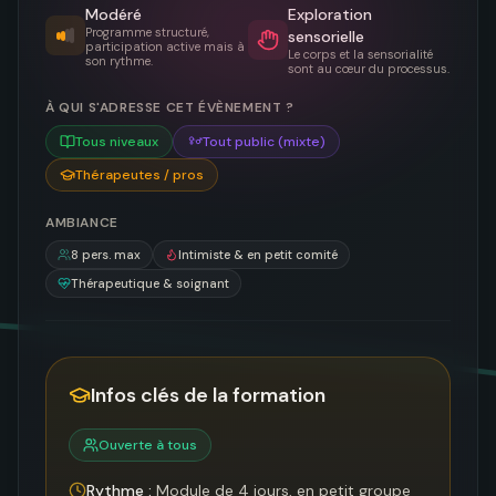
Modéré
Exploration
Programme structuré,
sensorielle
participation active mais à
Le corps et la sensorialité
son rythme.
sont au cœur du processus.
À QUI S'ADRESSE CET ÉVÈNEMENT ?
Tous niveaux
Tout public (mixte)
Thérapeutes / pros
AMBIANCE
8
pers. max
Intimiste & en petit comité
Thérapeutique & soignant
Infos clés de la formation
Ouverte à tous
Rythme :
Module de 4 jours, en petit groupe