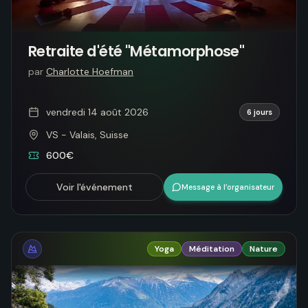
Retraite d'été "Métamorphose"
par
Charlotte Hoefman
vendredi 14 août 2026
6 jours
VS - Valais, Suisse
600€
Voir l'événement
Message à l’organisateur
Yoga
Méditation
Nature