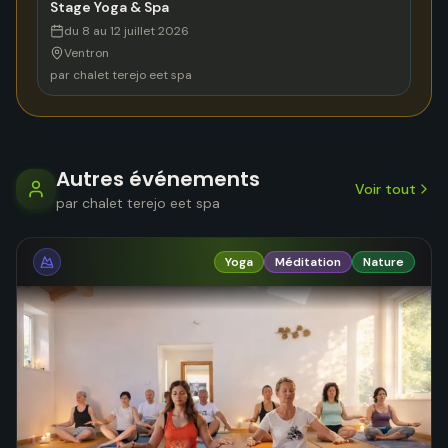
Stage Yoga & Spa
du 8 au 12 juillet 2026
Ventron
par
chalet terejo eet spa
Autres événements
Voir tout
par
chalet terejo eet spa
Yoga
Méditation
Nature