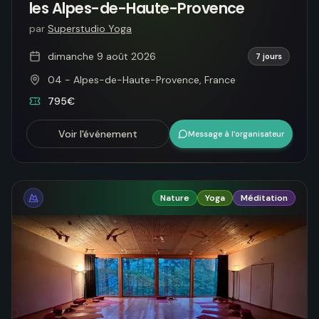
les Alpes-de-Haute-Provence
par
Superstudio Yoga
dimanche 9 août 2026
7 jours
04 - Alpes-de-Haute-Provence, France
795€
Voir l'événement
Message à l’organisateur
Nature
Yoga
Méditation