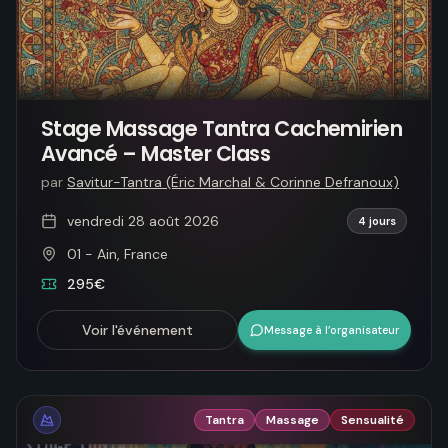
Stage Massage Tantra Cachemirien
Avancé – Master Class
par
Savitur-Tantra (Éric Marchal & Corinne Defranoux)
vendredi 28 août 2026
4 jours
01 - Ain, France
295€
Voir l'événement
Message à l’organisateur
Tantra
Massage
Sensualité