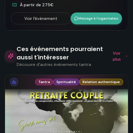
À partir de 275€
Voir l'événement
Message à l’organisateur
Ces événements pourraient
Voir
aussi t'intéresser
plus
Découvre d'autres événements tantra
Tantra
Spiritualité
Relation authentique