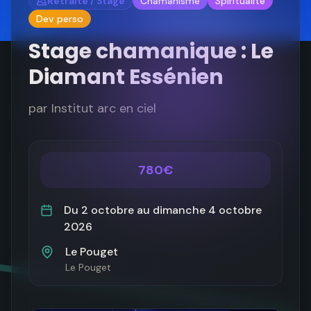
Retraite / Stage
Chamanisme
Spiritualité
Dev perso
Stage chamanique : Le
Diamant Essénien
par
Institut arc en ciel
780€
Du
2 octobre
au
dimanche 4 octobre
2026
Le Pouget
Le Pouget