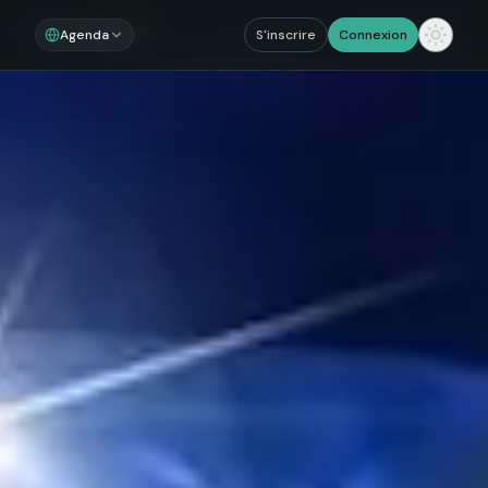
Noosom
Sections
Agenda
S'inscrire
Connexion