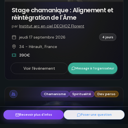
Stage chamanique : Alignement et
réintégration de l'Âme
par
Institut arc en ciel DECHOZ Florent
jeudi 17 septembre 2026
4 jours
34 - Hérault, France
390€
Voir l'événement
Message à l’organisateur
Chamanisme
Spiritualité
Dev perso
Recevoir plus d'infos
Poser une question