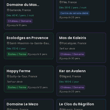
Vaux
Flée
,
France
Domaine du Mas
Dès 38 € / pers. / nuit
Coutant
Sarlande
,
France
Centre de retraite dédié
Dès 40 € / pers. / nuit
jusqu'à
25
pers.
Château / Domaine
jusqu'à
10
pers.
Ecolodges en Provence
Mas de Kaleiris
Saint-Maximin-la-Sainte-Baume
,
France
Forcalquier
,
France
Dès 172 € / jour
Tarif sur devis
Écolieu / Ferme
jusqu'à
8
pers.
Château / Domaine
jusqu'à
30
pers.
Happy Ferme
Ker an Avalenn
Suilly-la-Tour
,
France
Bégard
,
France
Tarif sur devis
Dès 165 € / jour
Écolieu / Ferme
jusqu'à
12
pers.
Château / Domaine
jusqu'à
25
pers.
Domaine Le Mezo
Le Clos du Régrillon
Ploeren
,
France
Pélussin
,
France