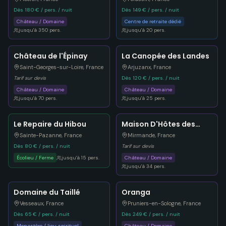
Dès 180 € / pers. / nuit
Dès 149 € / pers. / nuit
Château / Domaine
Centre de retraite dédié
jusqu'à
350
pers.
jusqu'à
20
pers.
Château de l'Épinay
La Canopée des Landes
Saint-Georges-sur-Loire
,
France
Arjuzanx
,
France
Tarif sur devis
Dès 120 € / pers. / nuit
Château / Domaine
Château / Domaine
jusqu'à
70
pers.
jusqu'à
25
pers.
Le Repaire du Hibou
Maison D'Hôtes des
Fougères
Sainte-Pazanne
,
France
Mirmande
,
France
Dès 80 € / pers. / nuit
Tarif sur devis
Écolieu / Ferme
jusqu'à
15
pers.
Château / Domaine
jusqu'à
34
pers.
Domaine du Taillé
Oranga
Vesseaux
,
France
Pruniers-en-Sologne
,
France
Dès 65 € / pers. / nuit
Dès 249 € / pers. / nuit
Monastère / lieu spirituel
Château / Domaine