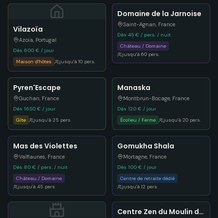
Domaine de la Jarnoise
Saint-Agnan
,
France
Vilazoïa
Dès 45 € / pers. / nuit
Azoïa
,
Portugal
Château / Domaine
Dès 600 € / jour
jusqu'à
60
pers.
Maison d'hôtes
jusqu'à
10
pers.
Pyren'Escape
Manaska
Guchan
,
France
Montbrun-Bocage
,
France
Dès 1650 € / jour
Dès 120 € / jour
Gîte
jusqu'à
25
pers.
Écolieu / Ferme
jusqu'à
20
pers.
Mas des Violettes
Gomukha Shala
Valflaunes
,
France
Mortagne
,
France
Dès 80 € / pers. / nuit
Dès 100 € / jour
Château / Domaine
Centre de retraite dédié
jusqu'à
45
pers.
jusqu'à
12
pers.
Centre Zen du Moulin de