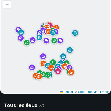
−
Leaflet
|
©
OpenStreetMap France
Tous les lieux
(
57
)