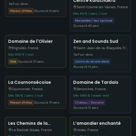
Centre Kalachakra
Tarif sur devis
Saint-Cosme-en-Vairais
,
France
Maison d'hôtes
jusqu'à
14
pers.
Dès 60 € / pers. / nuit
Monastère / lieu spirituel
jusqu'à
40
pers.
Domaine de l'Olivier
Zen and Sounds Sud
Brignoles
,
France
Saint-Jean-de-la-Blaquière
,
France
Dès 600 € / jour
Tarif sur devis
Gîte
jusqu'à
20
pers.
Centre de retraite dédié
jusqu'à
14
pers.
La Cournonsécoise
Domaine de Tardais
Cournonsec
,
France
Senonches
,
France
Dès 150 € / pers. / nuit
Dès 1490 € / week-end
Maison d'hôtes
jusqu'à
70
pers.
Château / Domaine
jusqu'à
15
pers.
Les Chemins de la
L’amandier enchanté
Frayssinette
La Bastide Solaes
,
France
Violes
,
France