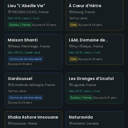
Lieu "L'Abeille Vie"
À Cœur d'Hêtre
TREZIERS (11230)
,
France
Estaing
,
France
Dès 25 € / pers. / nuit
Tarif sur devis
Écolieu / Ferme
jusqu'à
20
pers.
Gîte
jusqu'à
24
pers.
Maison Shanti
L&M, Domaine de
l'Ameillée
Ploeuc l'Hermitage
,
France
Puy-l'Évêque
,
France
Dès 350 € / week-end
Dès 30 € / pers. / nuit
Centre de retraite dédié
Gîte
jusqu'à
30
pers.
jusqu'à
20
pers.
Gardoussel
Les Granges d’Ucafol
St Andre de Valborgne
,
France
Laguiole
,
France
Tarif sur devis
Dès 32 € / pers. / nuit
Centre de retraite dédié
Écolieu / Ferme
jusqu'à
15
pers.
jusqu'à
24
pers.
Shaka Ashore Imsouane
Naturavida
Imsouane
,
Maroc
Amherst
,
Canada