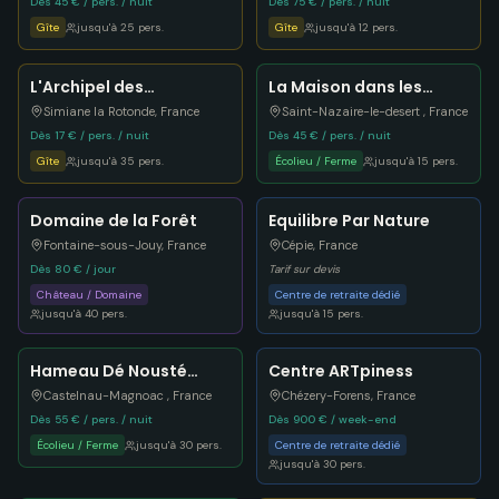
Dès 45 € / pers. / nuit
Dès 75 € / pers. / nuit
Gîte
jusqu'à
25
pers.
Gîte
jusqu'à
12
pers.
L'Archipel des
La Maison dans les
Coustètes
étoiles
Simiane la Rotonde
,
France
Saint-Nazaire-le-desert
,
France
Dès 17 € / pers. / nuit
Dès 45 € / pers. / nuit
Gîte
jusqu'à
35
pers.
Écolieu / Ferme
jusqu'à
15
pers.
Domaine de la Forêt
Equilibre Par Nature
Fontaine-sous-Jouy
,
France
Cépie
,
France
Dès 80 € / jour
Tarif sur devis
Château / Domaine
Centre de retraite dédié
jusqu'à
40
pers.
jusqu'à
15
pers.
Hameau Dé Nousté
Centre ARTpiness
Temps
Castelnau-Magnoac
,
France
Chézery-Forens
,
France
Dès 55 € / pers. / nuit
Dès 900 € / week-end
Écolieu / Ferme
jusqu'à
30
pers.
Centre de retraite dédié
jusqu'à
30
pers.