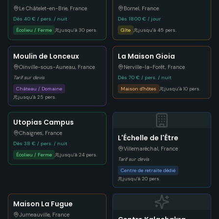
Le Châtelet-en-Brie
,
France
Bornel
,
France
Dès 40 € / pers. / nuit
Dès 1800 € / jour
Écolieu / Ferme
jusqu'à
30
pers.
Gîte
jusqu'à
45
pers.
Moulin de Lonceux
La Maison Gioia
Oinville-sous-Auneau
,
France
Nerville-la-Forêt
,
France
Tarif sur devis
Dès 70 € / pers. / nuit
Château / Domaine
Maison d'hôtes
jusqu'à
10
pers.
jusqu'à
25
pers.
Utopias Campus
Chaignes
,
France
L'Échelle de l'Être
Dès 38 € / pers. / nuit
Villemaréchal
,
France
Écolieu / Ferme
jusqu'à
24
pers.
Tarif sur devis
Centre de retraite dédié
jusqu'à
20
pers.
Maison La Fugue
Jumeauville
,
France