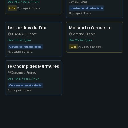
Dès 14 € / pers. / nuit
Tarif sur devis
Gîte
jusqu'à
14
pers.
Centre de retraite dédié
jusqu'à
8
pers.
Les Jardins du Tao
Maison La Girouette
JOANNAS
,
France
Verdelot
,
France
Dès 700 € / jour
Dès 250 € / jour
Centre de retraite dédié
Gîte
jusqu'à
18
pers.
jusqu'à
35
pers.
Le Champ des Murmures
Castanet
,
France
Dès 40 € / pers. / nuit
Centre de retraite dédié
jusqu'à
15
pers.