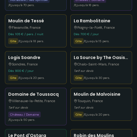
jusqu'à
70
pers.
jusqu'à
16
pers.
Moulin de Tessé
La Rambolitaine
Flexanville
,
France
Poigny-la-Forêt
,
France
Dès 105 € / pers. / nuit
Dès 700 € / jour
Gîte
jusqu'à
18
pers.
Gîte
jusqu'à
15
pers.
Logis Soandre
La Source by The Oasis
House
Soindres
,
France
Chalo-Saint-Mars
,
France
Dès 900 € / jour
Tarif sur devis
Gîte
jusqu'à
20
pers.
Gîte
jusqu'à
30
pers.
Domaine de Toussacq
Moulin de Malvoisine
Villenauxe-la-Petite
,
France
Touquin
,
France
Tarif sur devis
Tarif sur devis
Château / Domaine
Gîte
jusqu'à
20
pers.
jusqu'à
50
pers.
Le Pont d'Ostara
Robin des Moulins