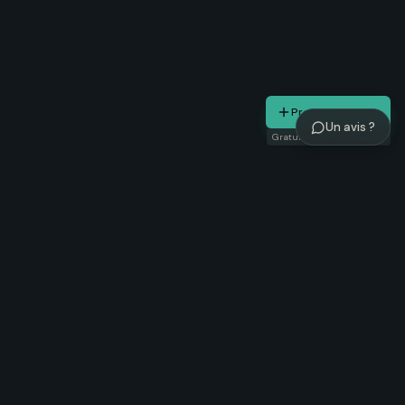
Proposer un lieu
Un avis ?
Gratuit · sans inscription
Noosom
Assistant découverte
Événements
Tendances 2026