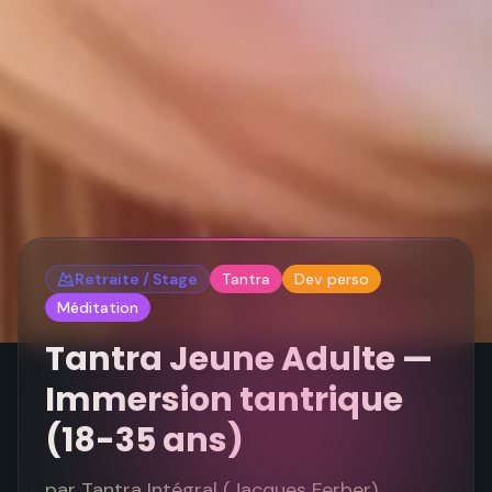
Retraite / Stage
Tantra
Dev perso
Méditation
Tantra Jeune Adulte —
Immersion tantrique
(18-35 ans)
par
Tantra Intégral (Jacques Ferber)