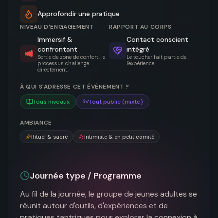
Approfondir une pratique
NIVEAU D'ENGAGEMENT
RAPPORT AU CORPS
Immersif &
Contact conscient
confrontant
intégré
Sortie de zone de confort, le
Le toucher fait partie de
processus challenge
l'expérience.
directement.
À QUI S'ADRESSE CET ÉVÈNEMENT ?
Tous niveaux
Tout public (mixte)
AMBIANCE
Rituel & sacré
Intimiste & en petit comité
Journée type / Programme
Au fil de la journée, le groupe de jeunes adultes se 
réunit autour d'outils, d'expériences et de 
pratiques tantriques pour explorer la connexion à 