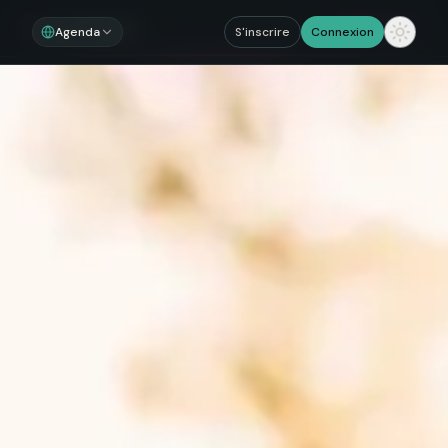
Noosom
Sections
Agenda
S'inscrire
Connexion