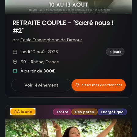
RETRAITE COUPLE - "Sacré nous !
#2"
par
Ecole Francophone de l'Amour
lundi 10 août 2026
4 jours
69 - Rhône, France
À partir de 300€
Voir l'événement
Laisser mes coordonnées
À la une
Tantra
Dev perso
Energétique