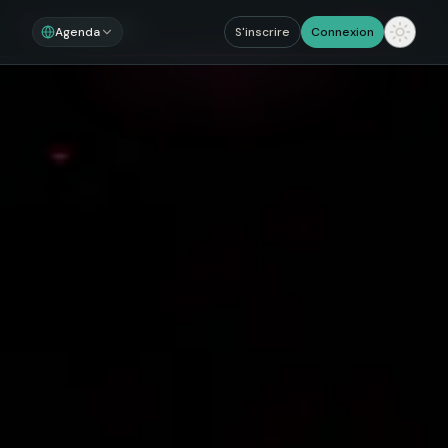
Noosom
Sections
Agenda
S'inscrire
Connexion