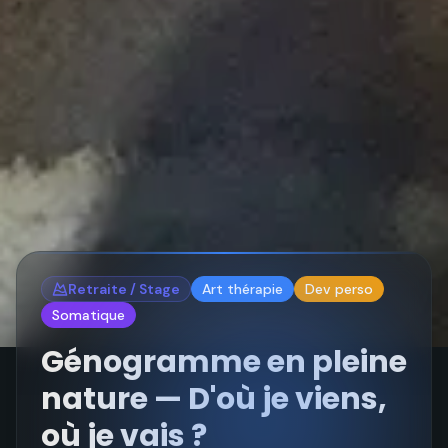
Retraite / Stage
Art thérapie
Dev perso
Somatique
Génogramme en pleine
nature — D'où je viens,
où je vais ?