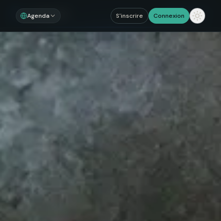
Noosom
Sections
Agenda
S'inscrire
Connexion