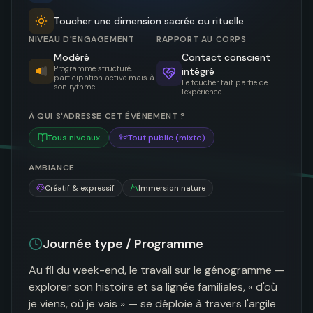
Toucher une dimension sacrée ou rituelle
NIVEAU D'ENGAGEMENT
RAPPORT AU CORPS
Modéré
Contact conscient
Programme structuré,
intégré
participation active mais à
Le toucher fait partie de
son rythme.
l'expérience.
À QUI S'ADRESSE CET ÉVÈNEMENT ?
Tous niveaux
Tout public (mixte)
AMBIANCE
Créatif & expressif
Immersion nature
Journée type / Programme
Au fil du week-end, le travail sur le génogramme — 
explorer son histoire et sa lignée familiales, « d'où 
je viens, où je vais » — se déploie à travers l'argile 