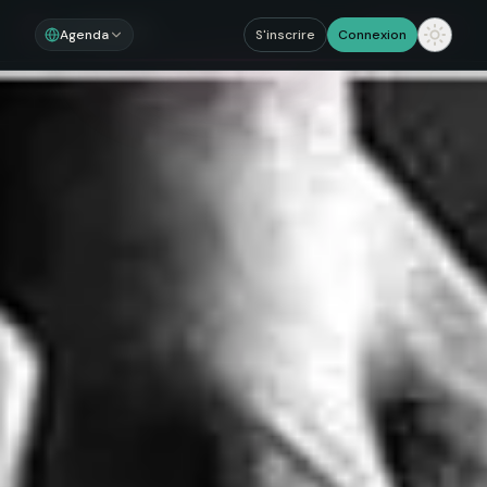
Noosom
Sections
Agenda
S'inscrire
Connexion