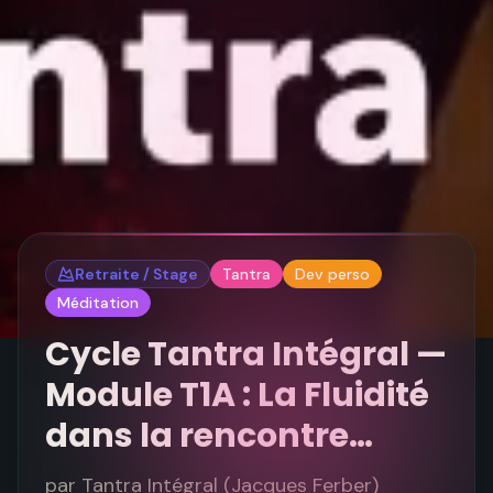
Retraite / Stage
Tantra
Dev perso
Méditation
Cycle Tantra Intégral —
Module T1A : La Fluidité
dans la rencontre…
par
Tantra Intégral (Jacques Ferber)