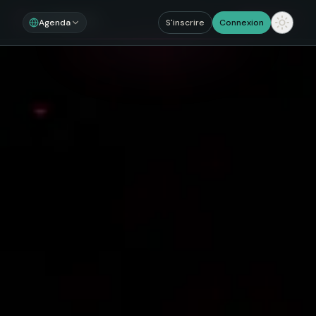
Noosom
Sections
Agenda
S'inscrire
Connexion