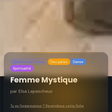
Retraite / Stage
Dev perso
Danse
Spiritualité
Femme Mystique
par
Elsa Lepescheux
Tu es l'organisateur ? Revendique cette fiche