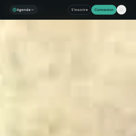
Noosom
Sections
Agenda
S'inscrire
Connexion