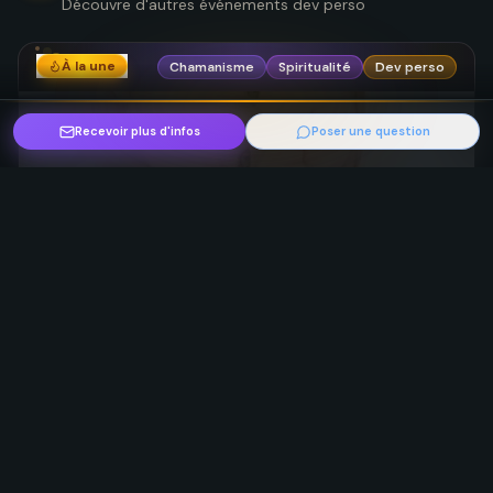
Découvre d'autres événements dev perso
À la une
Chamanisme
Spiritualité
Dev perso
Recevoir plus d'infos
Poser une question
Stage chamanique : La perte gémellaire,
doubles énergétiques, unicité
par
Institut arc en ciel
vendredi 21 août 2026
3 jours
34 - Hérault, France