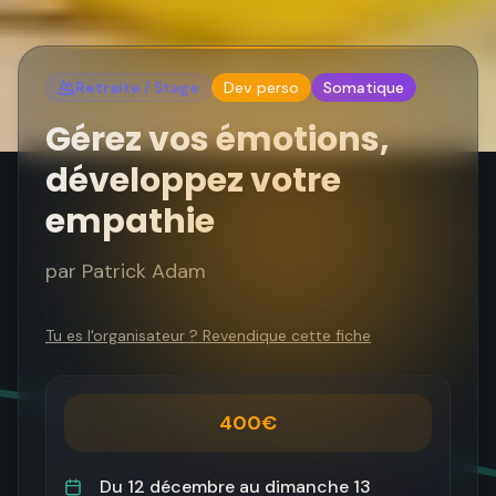
Retraite / Stage
Dev perso
Somatique
Gérez vos émotions,
développez votre
empathie
par
Patrick Adam
Tu es l'organisateur ? Revendique cette fiche
400€
Du
12 décembre
au
dimanche 13