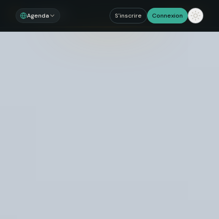
Noosom
Sections
Agenda
S'inscrire
Connexion