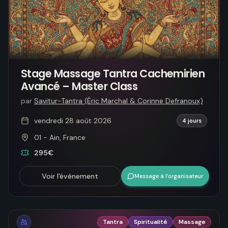
Stage Massage Tantra Cachemirien
Avancé – Master Class
par
Savitur-Tantra (Éric Marchal & Corinne Defranoux)
vendredi 28 août 2026
4 jours
01 - Ain, France
295€
Voir l'événement
Message à l’organisateur
Tantra
Spiritualité
Massage