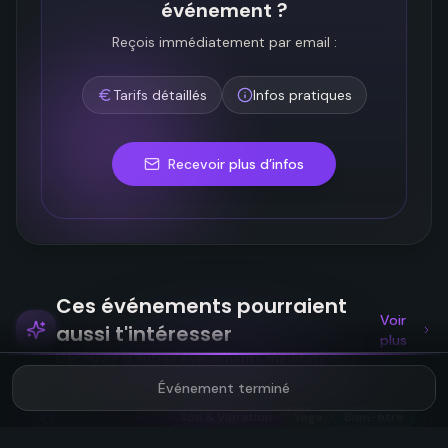
événement ?
Reçois immédiatement par email :
Tarifs détaillés
Infos pratiques
Recevoir plus d’infos
Ces événements pourraient
Voir
aussi t'intéresser
plus
Découvre d'autres événements méditation
Événement terminé
Son & Vibration
Yoga
Bien-être