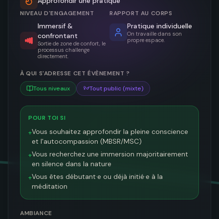
Approfondir une pratique
NIVEAU D'ENGAGEMENT
RAPPORT AU CORPS
Immersif &
Pratique individuelle
On travaille dans son
confrontant
propre espace.
Sortie de zone de confort, le
processus challenge
directement.
À QUI S'ADRESSE CET ÉVÈNEMENT ?
Tous niveaux
Tout public (mixte)
POUR TOI SI
Vous souhaitez approfondir la pleine conscience
+
et l'autocompassion (MBSR/MSC)
Vous recherchez une immersion majoritairement
+
en silence dans la nature
Vous êtes débutant·e ou déjà initié·e à la
+
méditation
AMBIANCE