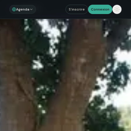
Noosom
Sections
Agenda
S'inscrire
Connexion