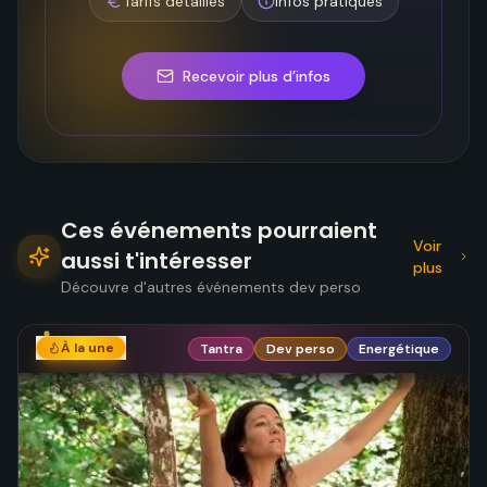
Tarifs détaillés
Infos pratiques
Recevoir plus d’infos
Ces événements pourraient
Voir
aussi t'intéresser
plus
Découvre d'autres événements dev perso
À la une
Tantra
Dev perso
Energétique