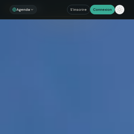
Noosom
Sections
Agenda
S'inscrire
Connexion