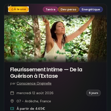
À la une
Tantra
Dev perso
Energétique
Fleurissement Intime — De la
Guérison à l'Extase
par
Conscience Originelle
mercredi 12 août 2026
5 jours
07 - Ardèche, France
À partir de 445€