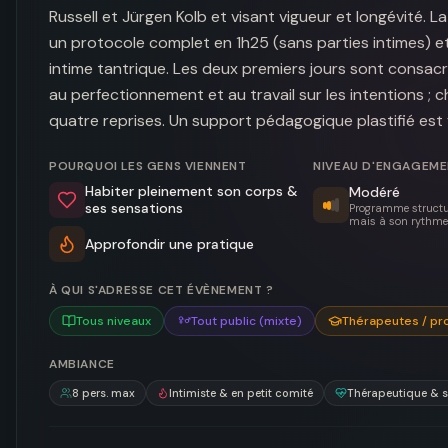
Russell et Jürgen Kolb et visant vigueur et longévité. L
un protocole complet en 1h25 (sans parties intimes) e
intime tantrique. Les deux premiers jours sont consacr
au perfectionnement et au travail sur les intentions ; 
quatre reprises. Un support pédagogique plastifié est
POURQUOI LES GENS VIENNENT
NIVEAU D'ENGAGEM
Habiter pleinement son corps &
Modéré
ses sensations
Programme structur
mais à son rythme
Approfondir une pratique
À QUI S'ADRESSE CET ÉVÈNEMENT ?
Tous niveaux
Tout public (mixte)
Thérapeutes / pr
AMBIANCE
8
pers. max
Intimiste & en petit comité
Thérapeutique & 