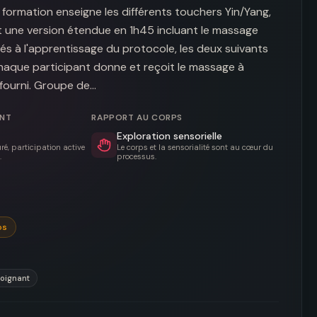
a formation enseigne les différents touchers Yin/Yang, 
t une version étendue en 1h45 incluant le massage 
és à l'apprentissage du protocole, les deux suivants 
chaque participant donne et reçoit le massage à 
 fourni. Groupe de…
ENT
RAPPORT AU CORPS
Exploration sensorielle
é, participation active
Le corps et la sensorialité sont au cœur du
.
processus.
os
soignant